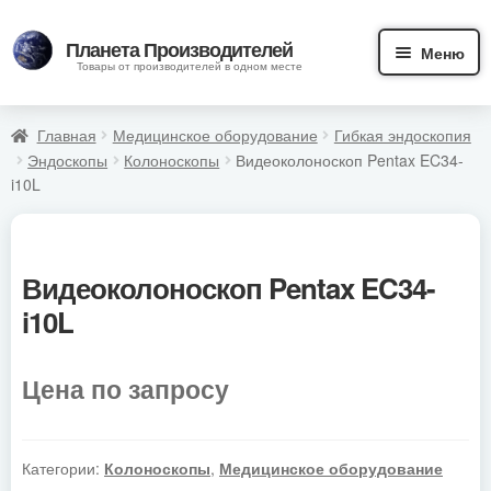
Перейти
Перейти
Планета Производителей
Меню
к
к
Товары от производителей в одном месте
навигации
содержимому
Главная
Медицинское оборудование
Гибкая эндоскопия
Главная
Эндоскопы
Колоноскопы
Видеоколоноскоп Pentax EC34-
i10L
Каталог товаров
Наши работы
Видеоколоноскоп Pentax EC34-
i10L
Статьи
Стать дилером
Цена по запросу
О нас
Категории:
Колоноскопы
,
Медицинское оборудование
Контакты