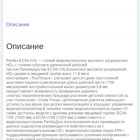
Описание
Описание
Pentax EC34-i10L — тонкий видеоколоноскоп высокого разрешения
HD+ с тонким тубусом и удлиненной рабочей
частью.Преимущества EC34-i10Lколоноскоп высокого разрешения
HD+;диаметр вводимой трубки всего 11,6 мм и
конструкция «TrueTorque» улучшают доступ даже при сложной
анатомии пациента;увеличенная длина рабочей части 1700
мм;широкий инструментальный канал диаметром 3,8 мм
предоставляет возможность проведения широкого
спектра терапевтических процедур;усиление деталей слизистой за
счет технологии «Close Focus»;эргономичная рукоятка уменьшает
усталость рук врача при долгих манипуляциях и упрощает управление
видеоколоноскопом.В линейке тонких видеоколоноскопов серии i10
также доступны модели с другими длинами вводимой трубки: EC34-
i10F (1500 мм) и EC34-i10M (1300 мм).Совместимость с
видеопроцессорами PentaxДля использования всех преимуществ
данных эндоскопов рекомендуется комплектовать их с
высокопроизводительными HD+ видеопроцессорами серии EPK-i,
поддерживающими функцию программного усиления изображения i-
scan и системой интраоперационного переключения между