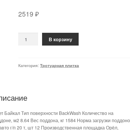
2519
₽
Количество
В корзину
товара
Тротуарная
плитка
Парк
Категория:
Тротуарная плитка
Плейс,
80
мм,
Байкал,
писание
BackWash
ет Байкал Тип поверхности BackWash Количество на
доне, м2 8.64 Вес поддона, кг 1584 Норма загрузки поддон
авто г/п 20 т, шт 12 Производственная площадка Орёл,