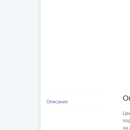
О
Описание
Цв
под
на 