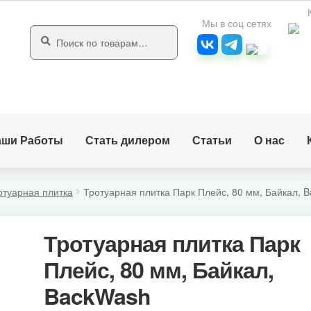
Мы в соц сетях
Перейти
Перейти
Искать:
Поиск
к
к
навигации
содержимому
аши Работы
Стать дилером
Статьи
О нас
отуарная плитка
Тротуарная плитка Парк Плейс, 80 мм, Байкал, 
Тротуарная плитка Парк
Плейс, 80 мм, Байкал,
BackWash