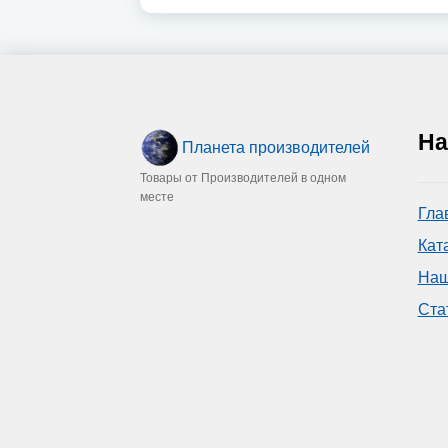
На
Планета производителей
Товары от Производителей в одном
месте
Гла
Кат
Наш
Ста