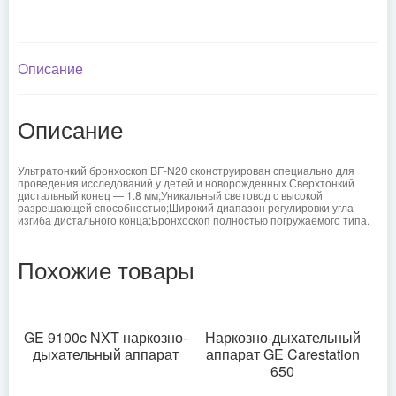
Описание
Описание
Ультратонкий бронхоскоп BF-N20 сконструирован специально для
проведения исследований у детей и новорожденных.Сверхтонкий
дистальный конец — 1.8 мм;Уникальный световод с высокой
разрешающей способностью;Широкий диапазон регулировки угла
изгиба дистального конца;Бронхоскоп полностью погружаемого типа.
Похожие товары
GE 9100c NXT наркозно-
Наркозно-дыхательный
дыхательный аппарат
аппарат GE Carestation
650