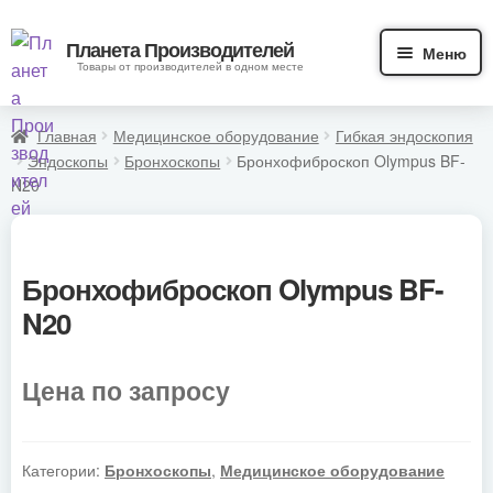
Перейти
Перейти
Планета Производителей
Меню
к
к
Товары от производителей в одном месте
навигации
содержимому
Главная
Медицинское оборудование
Гибкая эндоскопия
Главная
Эндоскопы
Бронхоскопы
Бронхофиброскоп Olympus BF-
N20
Каталог товаров
Наши работы
Бронхофиброскоп Olympus BF-
N20
Статьи
Стать дилером
Цена по запросу
О нас
Категории:
Бронхоскопы
,
Медицинское оборудование
Контакты